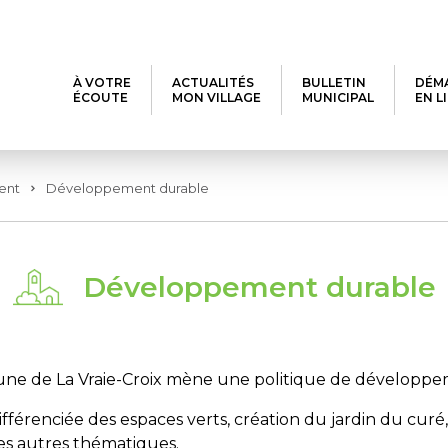
À VOTRE
ACTUALITÉS
BULLETIN
DÉM
ÉCOUTE
MON VILLAGE
MUNICIPAL
EN L
ent
Développement durable
Développement durable
ne de La Vraie-Croix mène une politique de développe
ifférenciée des espaces verts, création du jardin du curé,
les autres thématiques.