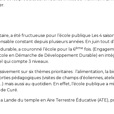
er.
ire, a été fructueuse pour l’école publique Les 4 saiso
sable constant depuis plusieurs années. En juin tout d
ème
urable, a couronné l’école pour la 6
fois. (Engagem
 (École en Démarche de Développement Durable) en inté
l qui compte 3 niveaux.
ivement sur six thèmes prioritaires : l’alimentation, la bio
e sorties pédagogiques (visites de champs d’éoliennes, atel
 mais aussi au quotidien. En effet, l’école publique a mis e
 de Curé.
de la Lande du temple en Aire Terrestre Éducative (ATE),