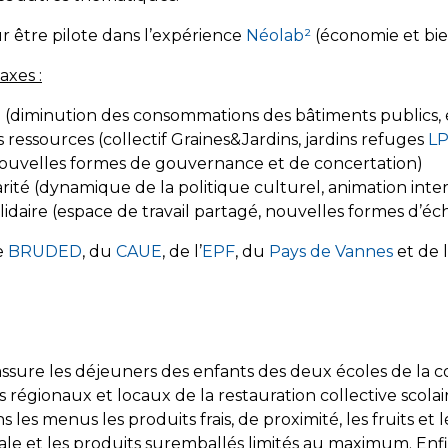
 être pilote dans l’expérience
Néolab²
(économie et bien 
axes :
(diminution des consommations des bâtiments publics, é
s ressources (collectif Graines&Jardins, jardins refuges
L
nouvelles formes de gouvernance et de concertation)
idarité (dynamique de la politique culturel, animation int
daire (espace de travail partagé, nouvelles formes d’éc
e
BRUDED
, du
CAUE
, de l’
EPF
, du
Pays de Vannes
et de 
 assure les déjeuners des enfants des deux écoles de la 
égionaux et locaux de la restauration collective scolair
ns les menus les produits frais, de proximité, les fruits et
ocale et les produits suremballés limités au maximum. Enfin