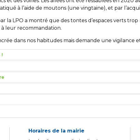
s et des voiries. Les allées ont été ressablées en 2020 a
atiqué à l’aide de moutons (une vingtaine), et par l’acqui
par la LPO a montré que des tontes d’espaces verts trop ré
é à leur recommandation.
 ancrée dans nos habitudes mais demande une vigilance 
 !
re
Horaires de la mairie