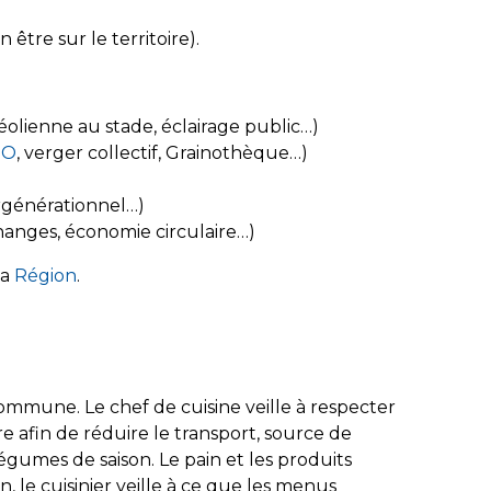
être sur le territoire).
olienne au stade, éclairage public…)
PO
, verger collectif, Grainothèque…)
ergénérationnel…)
hanges, économie circulaire…)
la
Région
.
commune. Le chef de cuisine veille à respecter
e afin de réduire le transport, source de
 légumes de saison. Le pain et les produits
, le cuisinier veille à ce que les menus